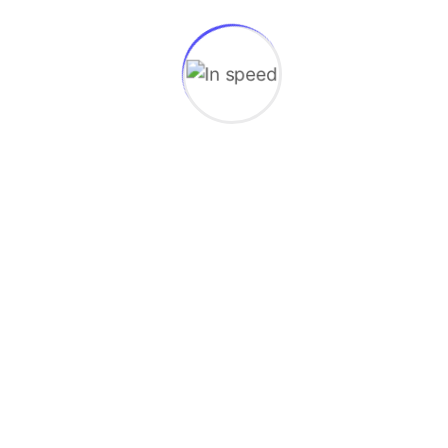
Tristique et egestas quis ipsum. Libero the
volutpat sed cras ornare. Nam aliquamtortor.
Vel fringilla est ullamcorper.